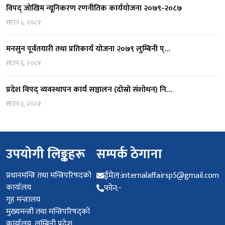
विपद् जोखिम न्यूनिकरण रणनीतिक कार्ययोजना २०७९-२०८७
साउन ६, २०८१
मनसुन पूर्वतयारी तथा प्रतिकार्य योजना २०७९ लुम्बिनी प्…
साउन ६, २०८१
प्रदेश विपद् व्यवस्थापन कार्य सञ्चालन (दोस्रो संशोधन) नि…
साउन ६, २०८१
उपयोगी लिङ्कहरू
सम्पर्क ठेगाना
प्रधानमन्त्रि तथा मन्त्रिपरिषदको
ईमेल:
internalaffairsp5@gmail.com
कार्यालय
फोन:
-
गृह मन्त्रालय
मुख्यमन्त्री तथा मन्त्रिपरिषद्को
कार्यालय, लुम्बिनी प्रदेश