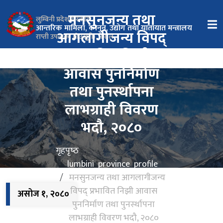
मनसुनजन्य तथा
लुम्बिनी प्रदेश सरकार
आन्तरिक मामिला, कानुन, उद्योग तथा यातायात मन्त्रालय
आगलागीजन्य विपद्
राप्ती उपत्यका (देउखुरी), नेपाल
प्रभावित निझी
आवास पुननिर्माण
तथा पुनस्‍‍र्थापना
लाभग्राही विवरण
भदौ, २०८०
गृहपृष्‍ठ
lumbini_province_profile
मनसुनजन्य तथा आगलागीजन्य
विपद् प्रभावित निझी आवास
असोज १, २०८०
पुननिर्माण तथा पुनस्‍‍र्थापना
लाभग्राही विवरण भदौ, २०८०